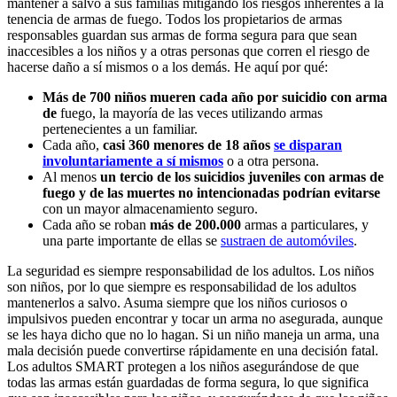
mantener a salvo a sus familias mitigando los riesgos inherentes a la
tenencia de armas de fuego. Todos los propietarios de armas
responsables guardan sus armas de forma segura para que sean
inaccesibles a los niños y a otras personas que corren el riesgo de
hacerse daño a sí mismos o a los demás. He aquí por qué:
Más de 700 niños mueren cada año por suicidio con arma
de
fuego, la mayoría de las veces utilizando armas
pertenecientes a un familiar.
Cada año,
casi 360 menores de 18 años
se disparan
involuntariamente a sí mismos
o a otra persona.
Al menos
un tercio de los suicidios juveniles con armas de
fuego y de las muertes no intencionadas podrían evitarse
con un mayor almacenamiento seguro.
Cada año se roban
más de 200.000
armas a particulares, y
una parte importante de ellas se
sustraen de automóviles
.
La seguridad es siempre responsabilidad de los adultos. Los niños
son niños, por lo que siempre es responsabilidad de los adultos
mantenerlos a salvo. Asuma siempre que los niños curiosos o
impulsivos pueden encontrar y tocar un arma no asegurada, aunque
se les haya dicho que no lo hagan. Si un niño maneja un arma, una
mala decisión puede convertirse rápidamente en una decisión fatal.
Los adultos SMART protegen a los niños asegurándose de que
todas las armas están guardadas de forma segura, lo que significa