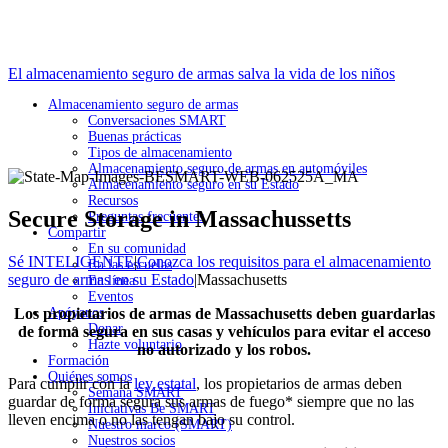
El almacenamiento seguro de armas salva la vida de los niños
Almacenamiento seguro de armas
Conversaciones SMART
Buenas prácticas
Tipos de almacenamiento
Almacenamiento seguro de armas en automóviles
Almacenamiento seguro en su Estado
Recursos
Secure Storage in Massachussetts
Preguntas frecuentes
Compartir
En su comunidad
Sé INTELIGENTE
|
Conozca los requisitos para el almacenamiento
En las escuelas
seguro de armas en su Estado
|
Massachusetts
En línea
Eventos
Los propietarios de armas de Massachusetts deben guardarlas
Apóyanos
Donar
de forma segura en sus casas y vehículos para evitar el acceso
Hazte voluntario
no autorizado y los robos.
Formación
Quiénes somos
Para cumplir con la
ley estatal
, los propietarios de armas deben
Semana SMART
guardar de forma segura sus armas de fuego* siempre que no las
Iniciativas Be SMART
lleven encima o no las tengan bajo su control.
Nuestro marco (SMART)
Nuestros socios